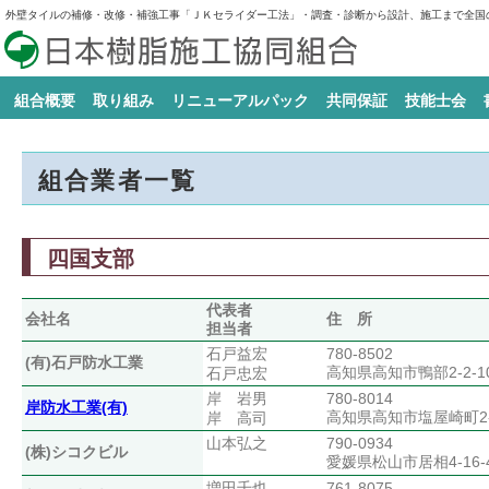
外壁タイルの補修・改修・補強工事「ＪＫセライダー工法」・調査・診断から設計、施工まで全国
組合概要
取り組み
リニューアルパック
共同保証
技能士会
日本樹脂施工協同組合とは
組合の歴史
組合オリジナル工法・材料の開発
技能検定「樹脂接着剤注入施工」
社会奉仕事業
青年部活動
活路事業
広報活動
JKリニューアルパックの必要性
JKセライダー
JKコート
JKテラピン
JKラビング
JKループナイン
新商品
の実施協力
組合業者一覧
四国支部
代表者
会社名
住 所
担当者
石戸益宏
780-8502
(有)石戸防水工業
高知県高知市鴨部2-2-1
石戸忠宏
岸 岩男
780-8014
岸防水工業(有)
高知県高知市塩屋崎町2-1
岸 高司
山本弘之
790-0934
(株)シコクビル
愛媛県松山市居相4-16-
増田千也
761-8075