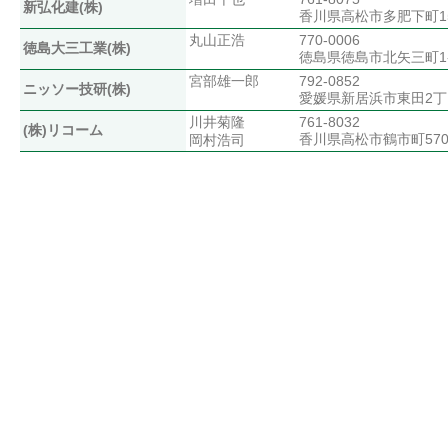
新弘化建(株)
香川県高松市多肥下町15
丸山正浩
770-0006
徳島大三工業(株)
徳島県徳島市北矢三町1-2
宮部雄一郎
792-0852
ニッソー技研(株)
愛媛県新居浜市東田2丁目
川井菊隆
761-8032
(株)リコーム
香川県高松市鶴市町570
岡村浩司