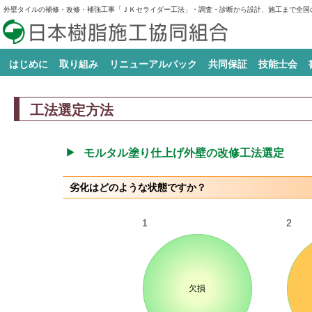
外壁タイルの補修・改修・補強工事「ＪＫセライダー工法」・調査・診断から設計、施工まで全国
はじめに
取り組み
リニューアルパック
共同保証
技能士会
日本樹脂施工協同組合とは
組合の歴史
組合オリジナル工法・材料の開発
技能検定「樹脂接着剤注入施工」
社会奉仕事業
青年部活動
活路事業
広報活動
JKリニューアルパックの必要性
JKセライダー
JKコート
JKテラピン
JKラビング
の実施協力
工法選定方法
モルタル塗り仕上げ外壁の改修工法選定
劣化はどのような状態ですか？
1
2
欠損